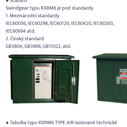
● Stadard
Swindgear typu KXRM6 je pod standardy
1. Mezinárodní standardy
IEC60056, IEC60298, IEC60129, IEC60420, IEC60265,
IEC60694 atd.
2. Čínský standard
GB3804, GB3906, GB11022, atd.
● Tabulka typu KXRM6 TYPE AIR-izolované technické