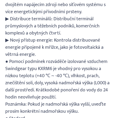
dvojitém napájecím zdroji nebo síťovém systému s
více energetickými přívodními prsteny.
▶ Distribuce terminálů: Distribuční terminál
průmyslových a těžebních podniků, komerčních
komplexů a obytných čtvrtí.
▶ Nový přístup energie: Kontrola distribuované
energie připojené k mřížce, jako je fotovoltaická a
větrná energie.
● Pomocí podmínek rozváděče izolované vzduchem
Swindgear typu KXRM6 je vhodný pro vysokou a
nízkou teplotu (+40 ℃ ~ -40 ℃), vlhkost, prach,
znečištění soli, doly, vysoká nadmořská výška (L000) a
další prostředí. Krátkodobé ponoření do vody do 24
hodin neovlivňuje použití.
Poznámka: Pokud je nadmořská výška vyšší, uveďte
prosím konkrétní nadmořskou výšku.