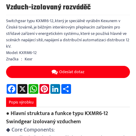
Vzduch-izolovaný rozváděč
Switchgear typu KXMR6-12, který je speciálně vyráběn Kexunem v
Čínské továrně, je běžným interiérovým přepínacím zařízením pro
střídavé zařízení v energetickém systému, které se používá hlavně ve
scénách napájecí sítě, napájení a distribuční automatizaci distribuce 12
kV.
Model: KXRM6-12
Značka ： Kexr
Odeslat dotaz
Facebook
X
WhatsApp
Pinterest
LinkedIn
Share
Popis výrobku
● Hlavní struktura a funkce typu KXMR6-12
Swindgear izolovaný vzduchem
◆ Core Components: