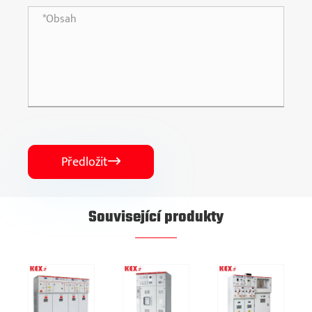
Předložit

Související produkty
a