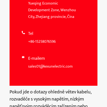
Yueqing Economic
Development Zone, Wenzhou
City, Zhejiang provincie, Čína
Tel

+86-15258076596
E-mailem

sales01@kexunelectric.com
Pokud jde o dotazy ohledně větev kabelu,
rozvaděče s vysokým napětím, nízkým
napěťovým rozváděcím zařízením nebo