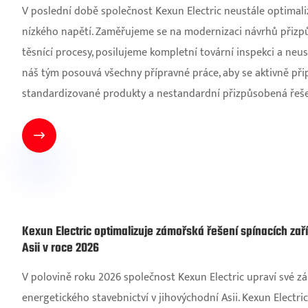
V poslední době společnost Kexun Electric neustále optimal
nízkého napětí. Zaměřujeme se na modernizaci návrhů přizpůs
těsnící procesy, posilujeme kompletní tovární inspekci a neu
náš tým posouvá všechny přípravné práce, aby se aktivně přip
standardizované produkty a nestandardní přizpůsobená řešení

Kexun Electric optimalizuje zámořská řešení spínacích zař
Asii v roce 2026
V polovině roku 2026 společnost Kexun Electric upraví své
energetického stavebnictví v jihovýchodní Asii. Kexun Electri