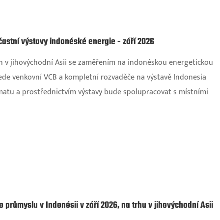
častní výstavy indonéské energie - září 2026
rh v jihovýchodní Asii se zaměřením na indonéskou energetickou
dvede venkovní VCB a kompletní rozvaděče na výstavě Indonesia
matu a prostřednictvím výstavy bude spolupracovat s místními
 průmyslu v Indonésii v září 2026, na trhu v jihovýchodní Asii