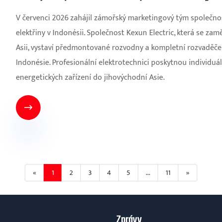
V červenci 2026 zahájil zámořský marketingový tým společnos
elektřiny v Indonésii. Společnost Kexun Electric, která se zam
Asii, vystaví předmontované rozvodny a kompletní rozvaděč
Indonésie. Profesionální elektrotechnici poskytnou individuá
energetických zařízení do jihovýchodní Asie.

«
1
2
3
4
5
...
11
»
Zprávy