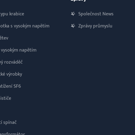
ypu krabice
Společnost News
notka s vysokým napětím
Zprávy průmyslu
ětev
s vysokým napětím
ý rozváděč
cké výrobky
atížení SF6
ističe
í spínač
ransformátor