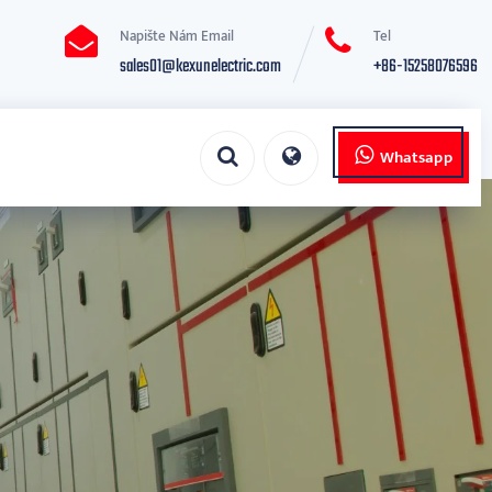
Napište Nám Email
Tel
sales01@kexunelectric.com
+86-15258076596
Whatsapp