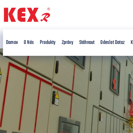
Domov
O Nás
Produkty
Zprávy
Stáhnout
Odeslat Dotaz
K