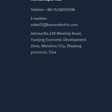
Telefon:
+86-15258076596
E-mailem:
sales01@kexunelectric.com
Adresa:No.228 Weishiqi Road,
Yueqing Economic Development
Zone, Wenzhou City, Zhejiang
provincie, Čína