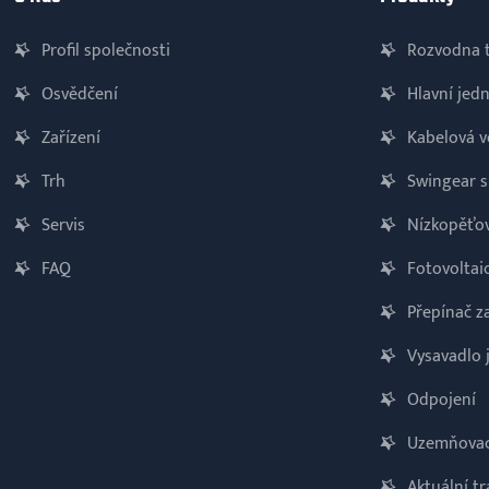
Profil společnosti
Rozvodna t
Osvědčení
Hlavní jed
Zařízení
Kabelová v
Trh
Swingear 
Servis
Nízkopěťov
FAQ
Fotovoltai
Přepínač z
Vysavadlo j
Odpojení
Uzemňovac
Aktuální t