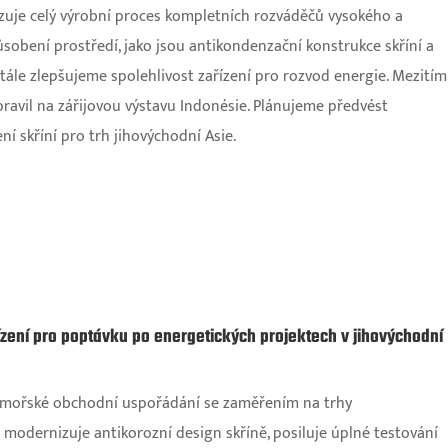
izuje celý výrobní proces kompletních rozváděčů vysokého a
obení prostředí, jako jsou antikondenzační konstrukce skříní a
stále zlepšujeme spolehlivost zařízení pro rozvod energie. Mezitím
ravil na zářijovou výstavu Indonésie. Plánujeme předvést
 skříní pro trh jihovýchodní Asie.
ízení pro poptávku po energetických projektech v jihovýchodní
 zámořské obchodní uspořádání se zaměřením na trhy
c modernizuje antikorozní design skříně, posiluje úplné testování