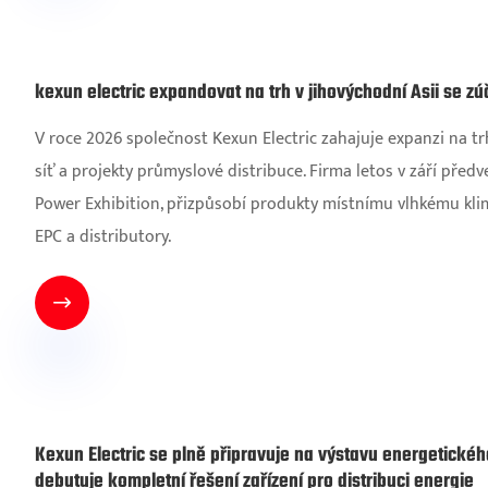
kexun electric expandovat na trh v jihovýchodní Asii se zú
V roce 2026 společnost Kexun Electric zahajuje expanzi na t
síť a projekty průmyslové distribuce. Firma letos v září pře
Power Exhibition, přizpůsobí produkty místnímu vlhkému kli
EPC a distributory.

Kexun Electric se plně připravuje na výstavu energetického
debutuje kompletní řešení zařízení pro distribuci energie