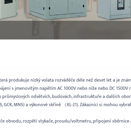
 která produkuje nízký volata rozváděče déle než deset let a je z
apájení s jmenovitým napětím AC 1000V nebo níže nebo DC 1500V ne
 v průmyslových odvětvích, budovách, infrastruktuře a dalších obo
GCS, GCK, MNS) a výkonové skříně （XL-21). Zákazníci si mohou vyb
iče obvodu, rozpětí stykače, proudu/voltmetru, připojení sběrnice