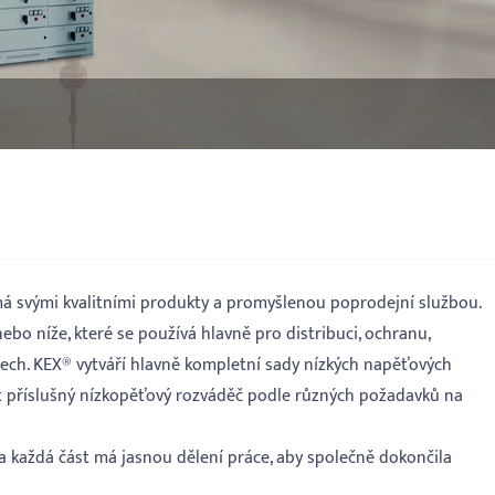
námá svými kvalitními produkty a promyšlenou poprodejní službou.
bo níže, které se používá hlavně pro distribuci, ochranu,
rech. KEX® vytváří hlavně kompletní sady nízkých napěťových
rat příslušný nízkopěťový rozváděč podle různých požadavků na
 a každá část má jasnou dělení práce, aby společně dokončila