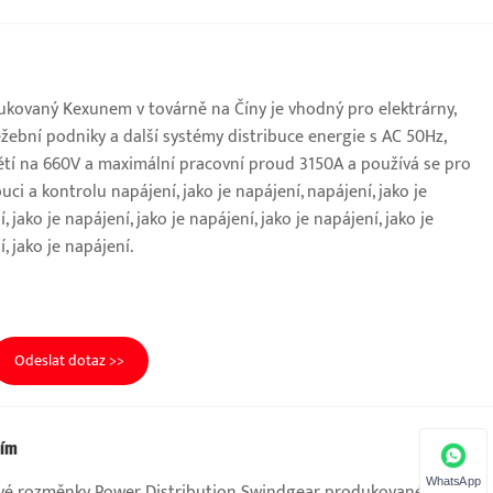
kovaný Kexunem v továrně na Číny je vhodný pro elektrárny,
žební podniky a další systémy distribuce energie s AC 50Hz,
tí na 660V a maximální pracovní proud 3150A a používá se pro
ci a kontrolu napájení, jako je napájení, napájení, jako je
, jako je napájení, jako je napájení, jako je napájení, jako je
, jako je napájení.
Odeslat dotaz >>
tím
WhatsApp
ťové rozměnky Power Distribution Swindgear produkované Kexun