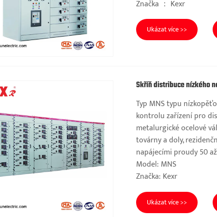
Značka ： Kexr
Ukázat více >>
Skříň distribuce nízkého n
Typ MNS typu nízkopěťov
kontrolu zařízení pro di
metalurgické ocelové vál
továrny a doly, rezidenč
napájecími proudy 50 a
Model: MNS
Značka: Kexr
Ukázat více >>