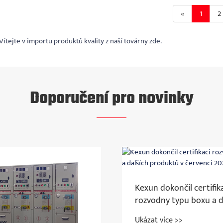
«
1
2
ítejte v importu produktů kvality z naší továrny zde.
Doporučení pro novinky
Kexun dokončil certifikaci
rozvodny typu boxu a dalších
produktů v červenci 2025.
Ukázat více >>