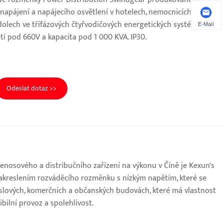
 napájení a napájecího osvětlení v hotelech, nemocnicích,
dolech ve třífázových čtyřvodičových energetických systémech s
E-Mail
tí pod 660V a kapacita pod 1 000 KVA. IP30.
Odeslat dotaz >>
enosového a distribučního zařízení na výkonu v Číně je Kexun's
akreslením rozváděcího rozměnku s nízkým napětím, které se
yslových, komerčních a občanských budovách, které má vlastnost
ibilní provoz a spolehlivost.