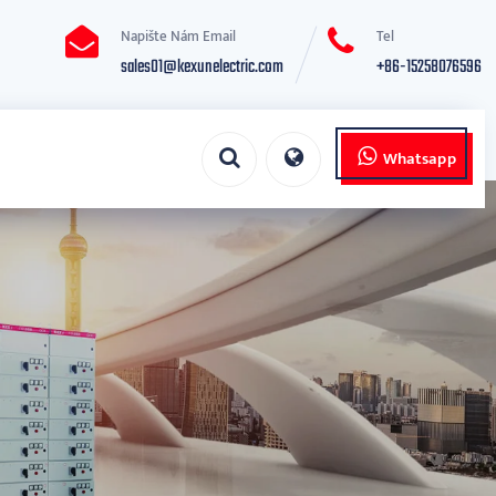
Napište Nám Email
Tel
sales01@kexunelectric.com
+86-15258076596
Whatsapp