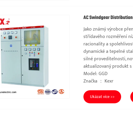
AC Swindgear Distributio
Jako známý výrobce přen
střídavého rozměření ní
racionality a spolehlivo
dynamické a tepelné stabi
silné proveditelnosti, n
aktualizovaný produkt s
Model: GGD
Značka ： Kexr
Ukázat více >>