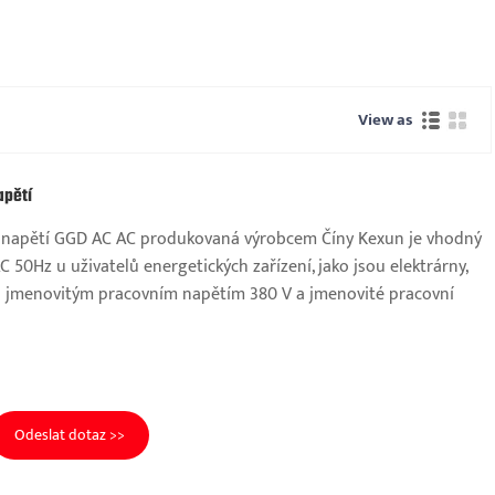
View as
apětí
ho napětí GGD AC AC produkovaná výrobcem Číny Kexun je vhodný
C 50Hz u uživatelů energetických zařízení, jako jsou elektrárny,
, s jmenovitým pracovním napětím 380 V a jmenovité pracovní
Odeslat dotaz >>