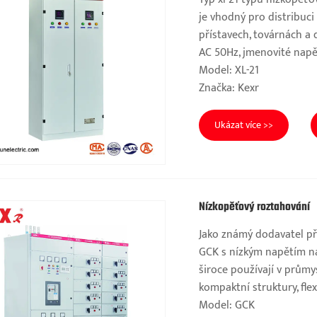
je vhodný pro distribuci
přístavech, továrnách a 
AC 50Hz, jmenovité napě
Model: XL-21
Značka: Kexr
Ukázat více >>
Nízkopěťový roztahování
Jako známý dodavatel př
GCK s nízkým napětím n
široce používají v prům
kompaktní struktury, flex
Model: GCK