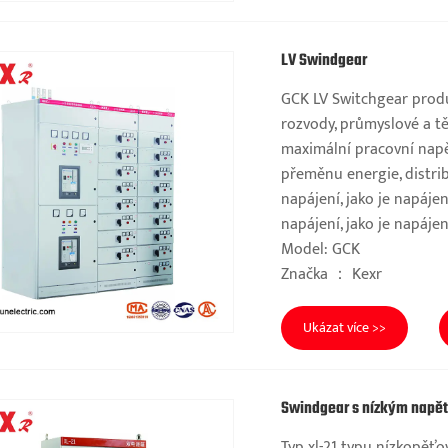
LV Swindgear
GCK LV Switchgear produ
rozvody, průmyslové a tě
maximální pracovní napě
přeměnu energie, distribu
napájení, jako je napájení
napájení, jako je napájení
Model: GCK
Značka ： Kexr
Ukázat více >>
Swindgear s nízkým napě
Typ xl-21 typu nízkopě