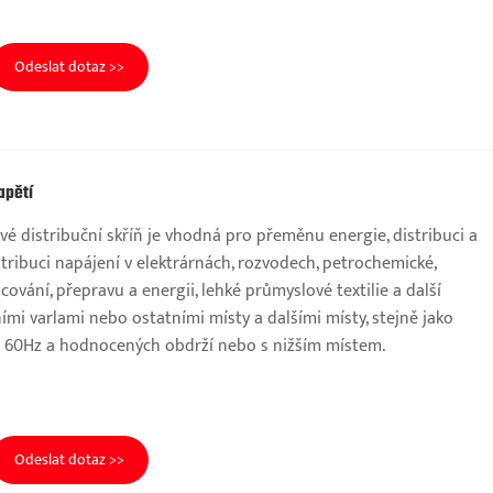
Odeslat dotaz >>
apětí
é distribuční skříň je vhodná pro přeměnu energie, distribuci a
stribuci napájení v elektrárnách, rozvodech, petrochemické,
cování, přepravu a energii, lehké průmyslové textilie a další
ními varlami nebo ostatními místy a dalšími místy, stejně jako
ž 60Hz a hodnocených obdrží nebo s nižším místem.
Odeslat dotaz >>