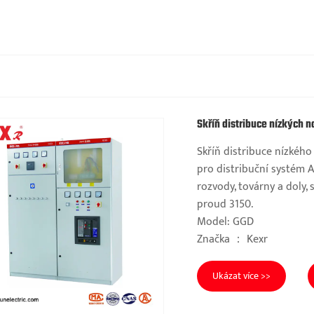
Skříň distribuce nízkých n
Skříň distribuce nízké
pro distribuční systém A
rozvody, továrny a doly
proud 3150.
Model: GGD
Značka ： Kexr
Ukázat více >>