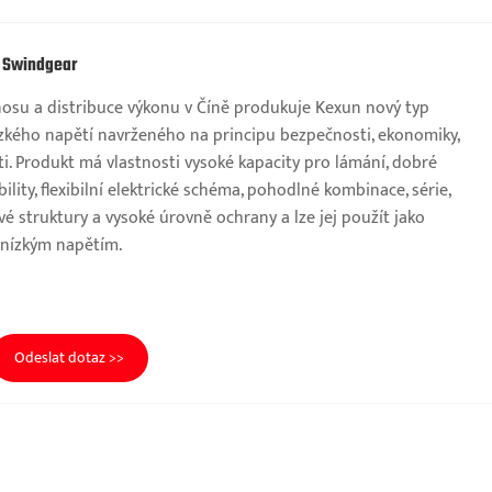
n Swindgear
osu a distribuce výkonu v Číně produkuje Kexun nový typ
zkého napětí navrženého na principu bezpečnosti, ekonomiky,
sti. Produkt má vlastnosti vysoké kapacity pro lámání, dobré
lity, flexibilní elektrické schéma, pohodlné kombinace, série,
ové struktury a vysoké úrovně ochrany a lze jej použít jako
 nízkým napětím.
Odeslat dotaz >>