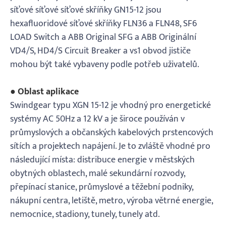
síťové síťové síťové skříňky GN15-12 jsou
hexafluoridové síťové skříňky FLN36 a FLN48, SF6
LOAD Switch a ABB Original SFG a ABB Originální
VD4/S, HD4/S Circuit Breaker a vs1 obvod jističe
mohou být také vybaveny podle potřeb uživatelů.
● Oblast aplikace
Swindgear typu XGN 15-12 je vhodný pro energetické
systémy AC 50Hz a 12 kV a je široce používán v
průmyslových a občanských kabelových prstencových
sítích a projektech napájení. Je to zvláště vhodné pro
následující místa: distribuce energie v městských
obytných oblastech, malé sekundární rozvody,
přepínací stanice, průmyslové a těžební podniky,
nákupní centra, letiště, metro, výroba větrné energie,
nemocnice, stadiony, tunely, tunely atd.