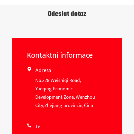
Odeslat dotaz
Kontaktní informace
Adresa

No.228 Weishiqi Road,
Yueqing Economic
Development Zone, Wenzhou
City, Zhejiang provincie, Čína
Tel
