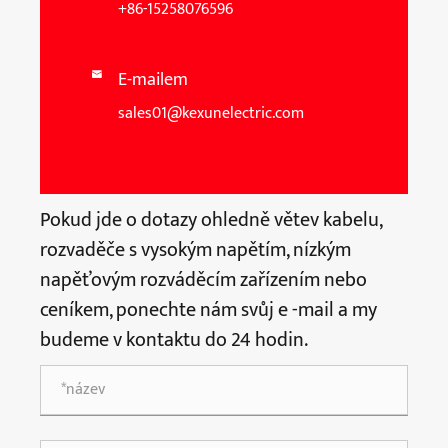
+86-15258076596
E-mailem

sales01@kexunelectric.com
Pokud jde o dotazy ohledně větev kabelu,
rozvaděče s vysokým napětím, nízkým
napěťovým rozváděcím zařízením nebo
ceníkem, ponechte nám svůj e -mail a my
budeme v kontaktu do 24 hodin.