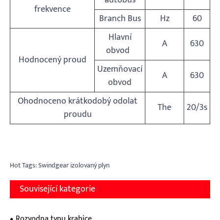
autobus
frekvence
Branch Bus
Hz
60
Hlavní
A
630
obvod
Hodnocený proud
Uzemňovací
A
630
obvod
Ohodnoceno krátkodobý odolat
The
20/3s
proudu
Hot Tags: Swindgear izolovaný plyn
Související kategorie
Rozvodna typu krabice