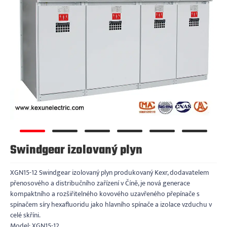
Swindgear izolovaný plyn
XGN15-12 Swindgear izolovaný plyn produkovaný Kexr, dodavatelem
přenosového a distribučního zařízení v Číně, je nová generace
kompaktního a rozšiřitelného kovového uzavřeného přepínače s
spínačem síry hexafluoridu jako hlavního spínače a izolace vzduchu v
celé skříni.
Model: XGN15-12