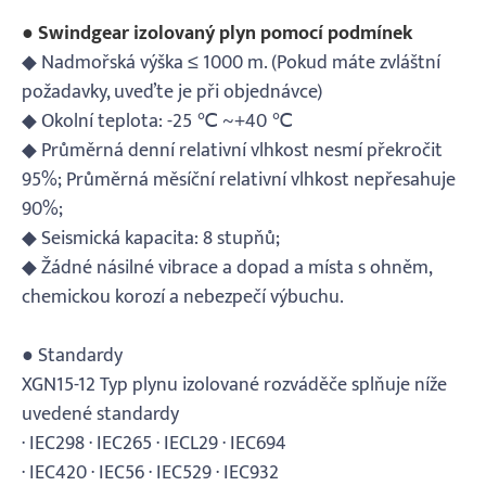
● Swindgear izolovaný plyn pomocí podmínek
◆ Nadmořská výška ≤ 1000 m. (Pokud máte zvláštní
požadavky, uveďte je při objednávce)
◆ Okolní teplota: -25 ℃ ~+40 ℃
◆ Průměrná denní relativní vlhkost nesmí překročit
95%; Průměrná měsíční relativní vlhkost nepřesahuje
90%;
◆ Seismická kapacita: 8 stupňů;
◆ Žádné násilné vibrace a dopad a místa s ohněm,
chemickou korozí a nebezpečí výbuchu.
● Standardy
XGN15-12 Typ plynu izolované rozváděče splňuje níže
uvedené standardy
· IEC298 · IEC265 · IECL29 · IEC694
· IEC420 · IEC56 · IEC529 · IEC932