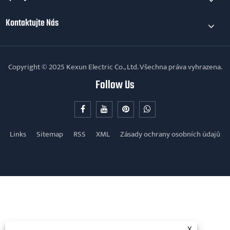
Experti EEU navštívili Kexun kvůli programu
20 sad rozvoden
Ukázat více >>
O Nás
Produkty
Zprávy
X