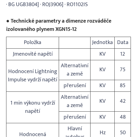
· BG UGB3804] · ROJ3906] · RO1102IS
● Technické parametry a dimenze rozváděče
izolovaného plynem XGN15-12
Položka
Jednotka
Data
Jmenovité napětí
KV
12
Alternativní
KV
75
Hodnocení Lightning
a země
Impulse vydrží napětí
přerušení
KV
85
Alternativní
KV
42
1 min výkonu vydrží
a země
napětí
přerušení
KV
48
Hlavní
Hz
50
Hodnocená