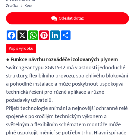
Značka ： Kexr
Odeslat dotaz
Facebook
X
WhatsApp
Pinterest
LinkedIn
Share
Popis výrobku
● Funkce návrhu rozváděče izolovaných plynem
Switchgear typu XGN15-12 má vlastnosti jednoduché
struktury, flexibilního provozu, spolehlivého blokování
a pohodlné instalace a může poskytnout uspokojivá
technická řešení pro různé aplikace a různé
požadavky uživatelů.
Přijetí technologie snímání a nejnovější ochranné relé
spojené s pokročilým technickým výkonem a
světelným a flexibilním schématem montáže může
plně uspokojit měnící se potřeby trhu. Hlavní spínače