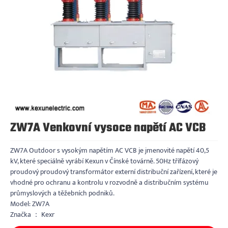
ZW7A Venkovní vysoce napětí AC VCB
ZW7A Outdoor s vysokým napětím AC VCB je jmenovité napětí 40,5
kV, které speciálně vyrábí Kexun v Čínské továrně. 50Hz třífázový
proudový proudový transformátor externí distribuční zařízení, které je
vhodné pro ochranu a kontrolu v rozvodně a distribučním systému
průmyslových a těžebních podniků.
Model: ZW7A
Značka ： Kexr