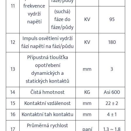
fáze/půdy
11
frekvence
(suchá)
vydrží
fáze do
KV
95
napětí
fáze/půdy
Impuls osvětlení vydrží
12
KV
180
fázi napětí na fázi/půdu
Přípustná tloušťka
opotřebení
13
mm
3
dynamických a
statických kontaktů
14
Čistá hmotnost
KG
Asi 600
15
Kontaktní vzdálenost
mm
22 ± 2
16
Kontaktní tah kontaktu
mm
4 ± 1
Průměrná rychlost
17
paní
1,3 ~ 1,8