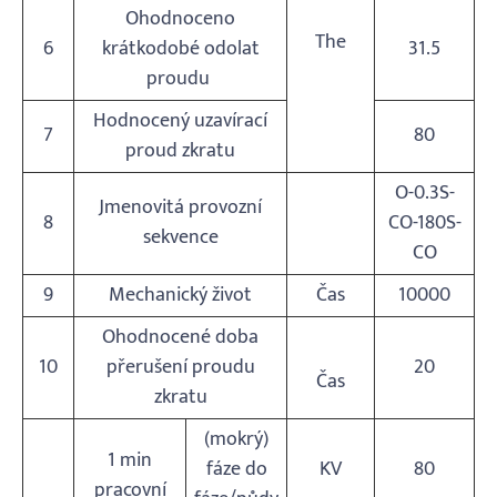
Ohodnoceno
The
6
krátkodobé odolat
31.5
proudu
Hodnocený uzavírací
7
80
proud zkratu
O-0.3S-
Jmenovitá provozní
8
CO-180S-
sekvence
CO
9
Mechanický život
Čas
10000
Ohodnocené doba
10
přerušení proudu
20
Čas
zkratu
(mokrý)
1 min
fáze do
KV
80
pracovní