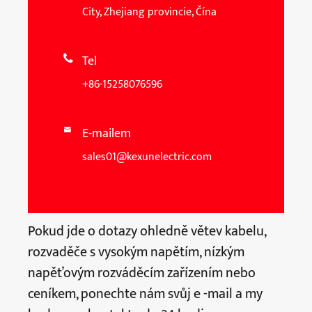
City, Zhejiang provincie, Čína
Tel

+86-15258076596
E-mailem

sales01@kexunelectric.com
Pokud jde o dotazy ohledně větev kabelu,
rozvaděče s vysokým napětím, nízkým
napěťovým rozváděcím zařízením nebo
ceníkem, ponechte nám svůj e -mail a my