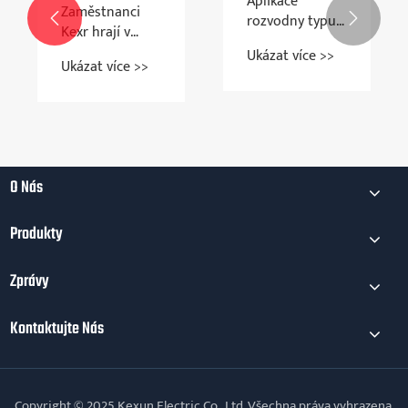
Aplikace
Zaměstnanci
rozvodny ty


Kexr hrají v
krabice
teristika
Hengdian
Ukázat více 
Ukázat více >>
Studios.
 více >>
O Nás
Produkty
Zprávy
Kontaktujte Nás
Copyright © 2025 Kexun Electric Co., Ltd. Všechna práva vyhrazena.