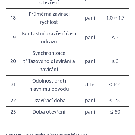
otevření
Průměrná zavírací
18
paní
1,0 ~ 1,7
rychlost
Kontaktní uzavření času
19
paní
≤ 3
odrazu
Synchronizace
20
třífázového otevírání a
paní
≤ 3
zavírání
Odolnost proti
21
dítě
≤ 100
hlavnímu obvodu
22
Uzavírací doba
paní
≤ 150
23
Doba otevření
paní
≤ 60