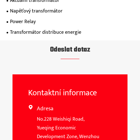
Aktuální transformátor
Napěťový transformátor
Power Relay
Transformátor distribuce energie
Odeslat dotaz
Kontaktní informace
Adresa

No.228 Weishiqi Road,
Yueqing Economic
Development Zone, Wenzhou