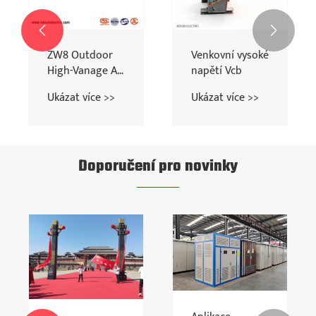


CB s
ZW8 Outdoor
Venkovní vy
ým
High-Vanage AC
napětí Vcb
ím
VCB
 více >>
Ukázat více >>
Ukázat více 
Doporučení pro novinky