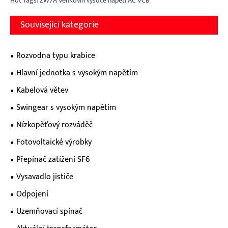
Hot Tags: ZW7A Venkovní vysoce napětí AC VCB
Související kategorie
Rozvodna typu krabice
Hlavní jednotka s vysokým napětím
Kabelová větev
Swingear s vysokým napětím
Nízkopěťový rozváděč
Fotovoltaické výrobky
Přepínač zatížení SF6
Vysavadlo jističe
Odpojení
Uzemňovací spínač