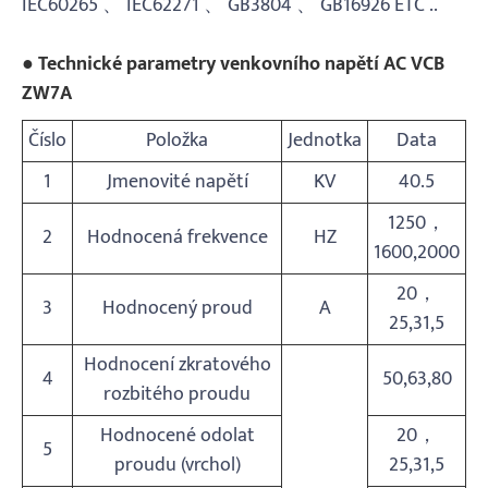
IEC60265 、 IEC62271 、 GB3804 、 GB16926 ETC ..
● Technické parametry venkovního napětí AC VCB
ZW7A
Číslo
Položka
Jednotka
Data
1
Jmenovité napětí
KV
40.5
1250，
2
Hodnocená frekvence
HZ
1600,2000
20，
3
Hodnocený proud
A
25,31,5
Hodnocení zkratového
4
50,63,80
rozbitého proudu
Hodnocené odolat
20，
5
proudu (vrchol)
25,31,5