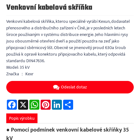
Venkovní kabelová skříňka
Venkovní kabelová skříňka, kterou speciálně vyrábí Kexun, dodavatel
přenosového a distribučního zařízení v Číně, je v posledních letech
široce používaným v systému distribuce energie. Jeho hlavními rysy
jsou obousměrné otevření dveří a použití pouzdra na zeď jako
připojovací sběrnicový lišt. Obecně se jmenovitý proud 630a šroub
používá k opravě konektoru připojovacího kabelu, který odpovídá
standardu DIN47636.
Model: 35 kV
Značka ： Kexr
Odeslat dotaz
Facebook
X
WhatsApp
Pinterest
LinkedIn
Share
Popis výrobku
● Pomocí podmínek venkovní kabelové skříňky 35
kV