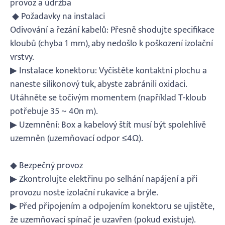
provoz a údržba
◆ Požadavky na instalaci
Odivování a řezání kabelů: Přesně shodujte specifikace
kloubů (chyba 1 mm), aby nedošlo k poškození izolační
vrstvy.
▶ Instalace konektoru: Vyčistěte kontaktní plochu a
naneste silikonový tuk, abyste zabránili oxidaci.
Utáhněte se točivým momentem (například T-kloub
potřebuje 35 ~ 40n m).
▶ Uzemnění: Box a kabelový štít musí být spolehlivě
uzemněn (uzemňovací odpor ≤4Ω).
◆ Bezpečný provoz
▶ Zkontrolujte elektřinu po selhání napájení a při
provozu noste izolační rukavice a brýle.
▶ Před připojením a odpojením konektoru se ujistěte,
že uzemňovací spínač je uzavřen (pokud existuje).