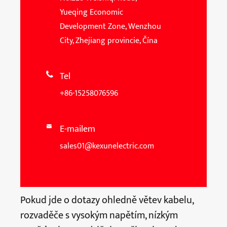
Yueqing Economic
Development Zone, Wenzhou
City, Zhejiang provincie, Čína
Tel

+86-15258076596
E-mailem

sales01@kexunelectric.com
Pokud jde o dotazy ohledně větev kabelu,
rozvaděče s vysokým napětím, nízkým