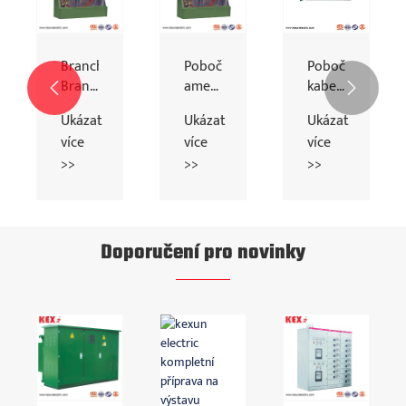
Branch
Pobočka
Pobočka
Branch
americké
kabelu


Box
kabelové
načtení
Ukázat
Ukázat
Ukázat
15KV
box
načtení
více
více
více
American
25 kV
>>
>>
>>
Cable
Doporučení pro novinky
i