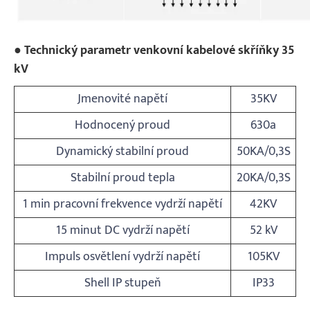
● Technický parametr venkovní kabelové skříňky 35
kV
Jmenovité napětí
35KV
Hodnocený proud
630a
Dynamický stabilní proud
50KA/0,3S
Stabilní proud tepla
20KA/0,3S
1 min pracovní frekvence vydrží napětí
42KV
15 minut DC vydrží napětí
52 kV
Impuls osvětlení vydrží napětí
105KV
Shell IP stupeň
IP33