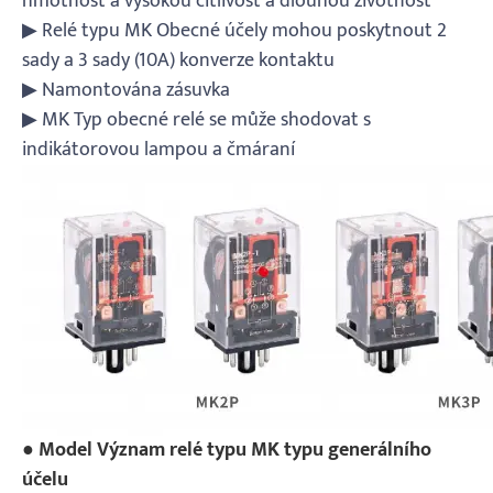
hmotnost a vysokou citlivost a dlouhou životnost
▶ Relé typu MK Obecné účely mohou poskytnout 2
sady a 3 sady (10A) konverze kontaktu
▶ Namontována zásuvka
▶ MK Typ obecné relé se může shodovat s
indikátorovou lampou a čmáraní
● Model Význam relé typu MK typu generálního
účelu