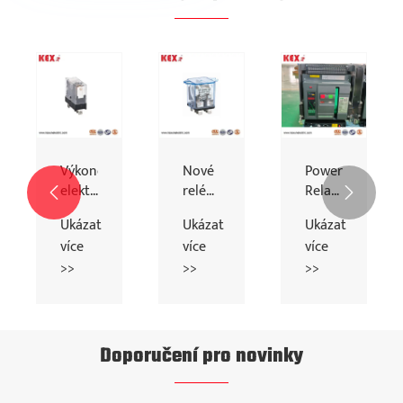
gnetické
Výkonové
Nové
Power
elektromagnetické
relé
Relay


relé
energetické
Din-
Ukázat
Ukázat
Ukázat
energie
Rail
více
více
více
>>
>>
>>
Doporučení pro novinky