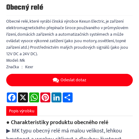
Obecný relé
Obecné relé, které vyrábí čínská výrobce Kexun Electric, je zařízení
elektromagnetického přepínače široce používaného v průmyslovém
řízení, domácích zařízeních a automatizačních systémech a může
ovládat vysoce výkonné zatížení (jako jsou motory, osvětlení, topné
zařízení atd.) Prostřednictvím malých proudových signálů (jako jsou
12V DC a 24V DC).
Model: Mk
Značka ： Kexr
Odeslat dotaz
Facebook
X
WhatsApp
Pinterest
LinkedIn
Share
Popis výrobku
● Charakteristiky produktu obecného relé
▶ MK typu obecný relé má malou velikost, lehkou