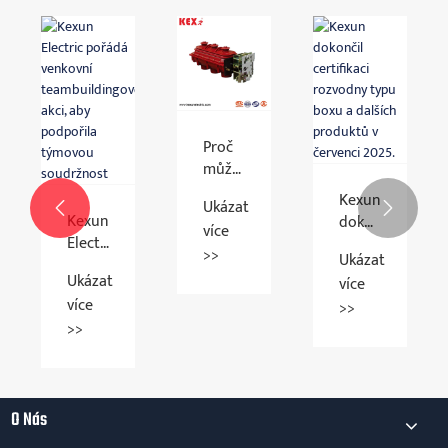
ěťový
Proč
u
může
st
spínač
Kexun
Ukázat


zatížení
Kexun
dokončil
více
SF6
Electric
certifikaci
>>
zvýšit
Ukázat
pořádá
rozvodny
provoz
Ukázat
více
venkovní
typu
distribučních
více
>>
teambuildingovou
boxu
stanic
>>
akci,
a
bezpečnější
aby
dalších
a
podpořila
produktů
efektivnější?
týmovou
v
O Nás
soudržnost
červenci
2025.