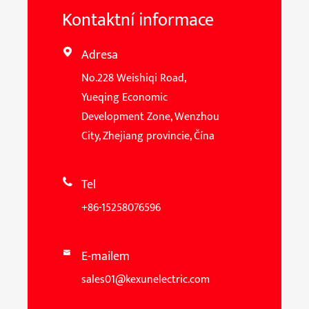
Kontaktní informace
Adresa

No.228 Weishiqi Road,
Yueqing Economic
Development Zone, Wenzhou
City, Zhejiang provincie, Čína
Tel

+86-15258076596
E-mailem

sales01@kexunelectric.com