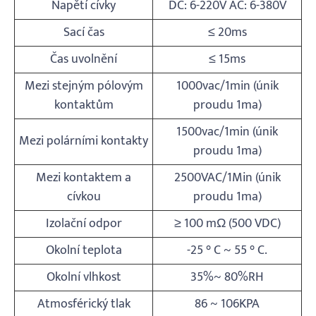
Napětí cívky
DC: 6-220V AC: 6-380V
Sací čas
≤ 20ms
Čas uvolnění
≤ 15ms
Mezi stejným pólovým
1000vac/1min (únik
kontaktům
proudu 1ma)
1500vac/1min (únik
Mezi polárními kontakty
proudu 1ma)
Mezi kontaktem a
2500VAC/1Min (únik
cívkou
proudu 1ma)
Izolační odpor
≥ 100 mΩ (500 VDC)
Okolní teplota
-25 ° C ~ 55 ° C.
Okolní vlhkost
35%~ 80%RH
Atmosférický tlak
86 ~ 106KPA